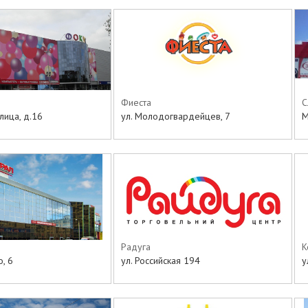
Фиеста
С
лица, д.16
ул. Молодогвардейцев, 7
М
Радуга
К
, 6
ул. Российская 194
у