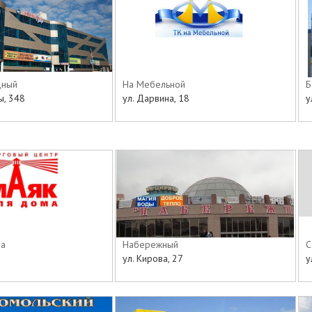
дный
На Мебельной
Б
ы, 348
ул. Дарвина, 18
у
ма
Набережный
С
2
ул. Кирова, 27
у