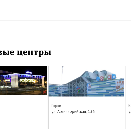
вые центры
Горки
К
3
ул. Артиллерийская, 136
у