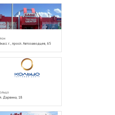
лон
иасс г., просп. Автозаводцев, 65
ольцо
л. Дарвина, 18