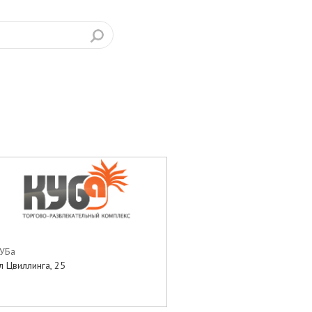
УБа
л Цвиллинга, 25