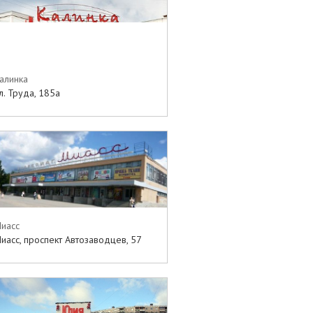
алинка
л. Труда, 185а
иасс
иасс, проспект Автозаводцев, 57