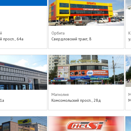
й
Орбита
К
 просп., 64а
Свердловский тракт, 8
у
Магнолия
М
1а
Комсомольский просп., 28д
М