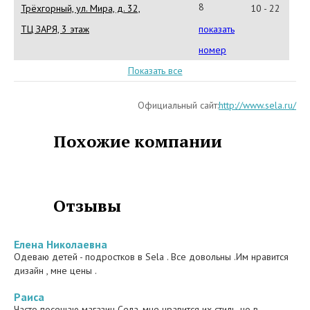
00-
8
Трёхгорный, ул. Мира, д. 32,
10 - 22
29
(35191)
ТЦ ЗАРЯ, 3 этаж
показать
653-
номер
53
Показать все
Официальный сайт:
http://www.sela.ru/
Похожие компании
Отзывы
Елена Николаевна
Одеваю детей - подростков в Sela . Все довольны .Им нравится
дизайн , мне цены .
Раиса
Часто посещаю магазин Села, мне нравится их стиль, но в