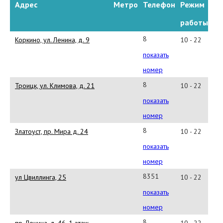
Адрес
Метро
Телефон
Режим
работы
8
Коркино, ул. Ленина, д. 9
10 - 22
(35152)
показать
385-
номер
62
8
Троицк, ул. Климова, д. 21
10 - 22
(35163)
показать
233-
номер
15
8
Златоуст, пр. Мира д. 24
10 - 22
(904)
показать
811-
номер
51-
83512452662
ул Цвиллинга, 25
10 - 22
00
показать
номер
8
пр. Ленина, д. 46, 1 этаж
10 - 22