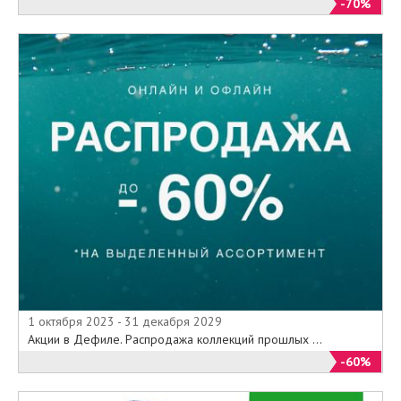
-70%
получить квалифицированную
консультацию специалистов,
по выбору товаров, размеров и
расцветок, а также помощь в
оформлении заявки на оплату
и доставку товаров Села.
Официальный сайт и интернет-
магазин Села предоставляет
для поиска удобную систему
навигации, благодаря которой,
Вы легко найдете, как каталог
одежды с описанием и ценой к
каждой модели 2015 года, так и
информацию о проходящих в
магазинах Села распродажах,
акциях и скидках.
1 октября 2023 - 31 декабря 2029
Акции в Дефиле. Распродажа коллекций прошлых ...
Распродажа в Села. Акции
-60%
и Скидки.
Во всех фирменных магазинах