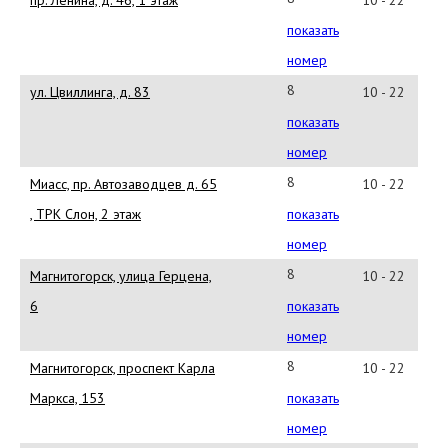
(351)
показать
263-
номер
72-
8
ул. Цвиллинга, д. 83
10 - 22
03
(351)
показать
237-
номер
62-
8
Миасс, пр. Автозаводцев д. 65
10 - 22
77
(3519)
, ТРК Слон, 2 этаж
показать
01-
номер
57-
8
Магнитогорск, улица Герцена,
10 - 22
30
(3519)
6
показать
44-
номер
00-
8
Магнитогорск, проспект Карла
10 - 22
28
(3519)
Маркса, 153
показать
44-
номер