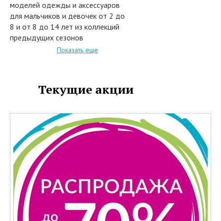
моделей одежды и аксессуаров
для мальчиков и девочек от 2 до
8 и от 8 до 14 лет из коллекций
предыдущих сезонов
педоставляются скидки до 70%.
Показать еще
В акции участвуют следующие
товары:
• Пальто и пуховики
Текущие акции
• Платья и юбки
• Шорты
• Футболки и майки
• Комбинезоны
• Куртки и пальто
• Джинсы и брюки
• Леггинсы
• Колготки и носки
• Джемперы и жакеты
И многое другое.
Скидка по Акции не суммируется с