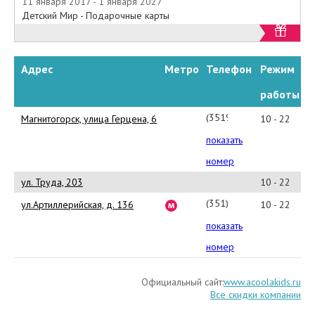
11 января 2017 - 1 января 2027
Детский Мир - Подарочные карты
Адрес
Метро
Телефон
Режим
работы
(3519)
Магнитогорск, улица Герцена, 6
10 - 22
43-
показать
98-
номер
96
ул. Труда, 203
10 - 22
(351)
ул.Артиллерийская, д. 136
10 - 22
245-
показать
09-
номер
68
Официальный сайт:
www.acoolakids.ru
Все скидки компании