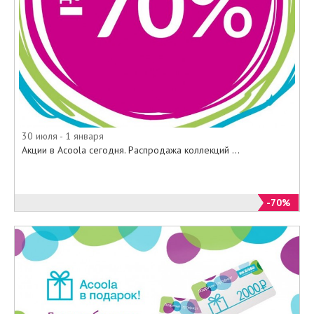
другими Акциями и скидками,
действующими в магазине.
Приходите в наши салоны, или
выбирайте из специального
онлайн-каталога на официальном
сайте Acoola все что
понравилось по минимальным
ценам.
30 июля - 1 января
Акции в Acoola сегодня. Распродажа коллекций ...
-70%