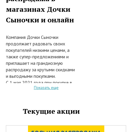
магазинах Дочки
Сыночки и онлайн
Компания Дочки Сыночки
продолжает радовать своих
покупателей низкими ценами, а
также супер-предложениями и
приглашает на грандиозную
распродажу за крутыми скидками
и выгодными покупками.
С 1 мая 2021 года при покупке в
Показать еще
сети розничных магазинов Дочки
Сыночки, или заказе из каталога
на сайте интернет-магазина
www.dochkisinochki.ru одежды и
Текущие акции
обуви для мальчиков и девочек, а
также товаров для малышей и
мам, игрушек из коллекций